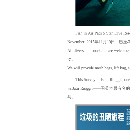
Fish in Air Padi 5 Star Dive Reso
November. 2015年11月19
All divers and snorkeler 
动。
We will provide mesh bag
This Survey at Batu Ringgit, on
点Batu Ringgit——图
与。